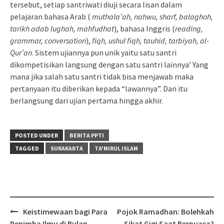
tersebut, setiap santriwati diuji secara lisan dalam
pelajaran bahasa Arab (
muthala’ah, nahwu, sharf, balaghoh,
tarikh adab lughah, mahfudhat
), bahasa Inggris (
reading,
grammar, conversation
),
fiqh, ushul fiqh, tauhid, tarbiyah, al-
Qur’an
. Sistem ujiannya pun unik yaitu satu santri
dikompetisikan langsung dengan satu santri lainnya’ Yang
mana jika salah satu santri tidak bisa menjawab maka
pertanyaan itu diberikan kepada “lawannya”. Dan itu
berlangsung dari ujian pertama hingga akhir.
POSTED UNDER
BERITA PPTI
TAGGED
SURAKARTA
TA'MIRUL ISLAM
Post
Keistimewaan bagi Para
Pojok Ramadhan: Bolehkah
navigation
Penimba Ilmu di Bulan
Sikat Gigi Saat Berpuasa?