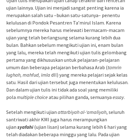
Ujian tulis merupakan ujian tahap terakhir dari rentetan
ujian lainnya. Ujian ini menjadi sangat penting karena ia
merupakan salah satu –bukan satu-satunya– penentu
kelulusan di Pondok Pesantren Ta’mirul Islam. Karena
sebelumnya mereka harus melewati bermacam-macam
ujian yang telah berlangsung selama kurang lebih dua
bulan. Bahkan sebelum mengikuti ujian ini, enam bulan
yang lalu, mereka telah mengikuti ujian tulis gelombang
pertama yang dikhususkan untuk pelajaran-pelajaran
umum dan beberapa pelajaran berbahasa Arab (
tamrin
lughah, mahfud, imla
dll) yang mereka pelajari sejak kelas
satu. Hasil dari ujian tersebut juga menentukan kelulusan.
Dan dalam ujian tulis ini tidak ada soal yang memiliki
pola
multiple choice
atau pilihan ganda, semuanya
essay
.
Setelah mengikuti ujian
attarbiyah al-‘amaliyah
, seluruh
santriwati akhir KMI juga harus merampungkan
ujian
syafahi
(ujian lisan) selama kurang lebih 6 hari yang
telah diadakan beberapa minggu yang lalu. Pada ujian