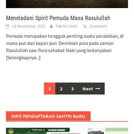
Meneladani Spirit Pemuda Masa Rasulullah
18 November 2021
Takmir Islam
Comment
Pemuda merupakan tonggak penting suatu peradaban, di
mana pun dan kapan pun. Demikian pula pada zaman
Rasulullah saw. Para sahabat Nabi yang kebanyakan
[Selengkapnya...]
Posts
1
2
3
Next
navigation
INFO PENDAFTARAN SANTRI BARU