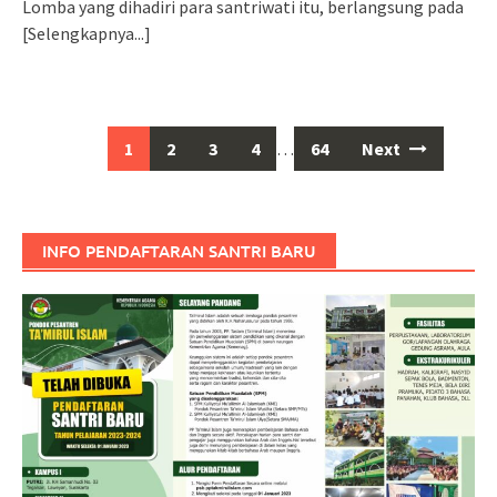
Lomba yang dihadiri para santriwati itu, berlangsung pada
[Selengkapnya...]
Posts
1
2
3
4
…
64
Next
navigation
INFO PENDAFTARAN SANTRI BARU