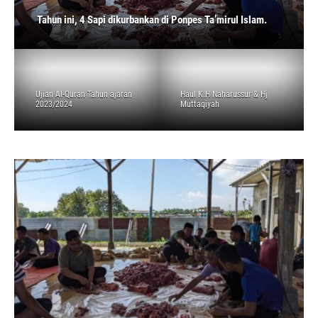
Tahun ini, 4 Sapi dikurbankan di Ponpes Ta’mirul Islam.
Ujian Al-Quran Tahun ajaran
Haul K.H Naharussur & Hj
2023/2024
Muttaqiyah