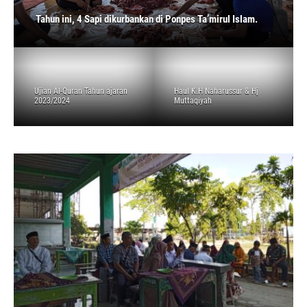
Tahun ini, 4 Sapi dikurbankan di Ponpes Ta’mirul Islam.
Ujian Al-Quran Tahun ajaran
Haul K.H Naharussur & Hj
2023/2024
Muttaqiyah