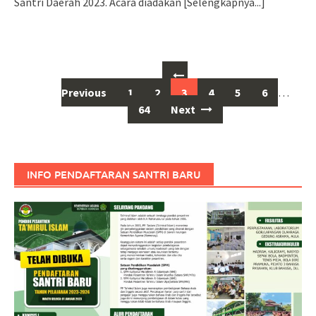
Santri Daerah 2023. Acara diadakan
[Selengkapnya...]
Posts
navigation
Previous
1
2
3
4
5
6
…
64
Next
INFO PENDAFTARAN SANTRI BARU