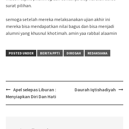
surat pilihan.
semoga setelah mereka melaksanakan ujian akhir ini
mereka bisa mendapatkan nilai bagus dan bisa menjadi
alumni yang khusnul khotimah. amin yaa rabbal alaamin
POSTED UNDER
BERITA PPTI
DIROSAH
REDAKSIANA
Post
Apel selepas Liburan :
Daurah Iqtishadiyah
navigation
Menyiapkan Diri Dan Hati