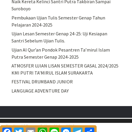
Naik Kereta Kelinci Santri Putra Takbiran Sampai
Suroboyo
Pembukaan Ujian Tulis Semester Genap Tahun
Pelajaran 2024-2025
Ujian Lesan Semester Genap 24-25: Uji Kesiapan
Santri Sebelum Ujian Tulis.
Ujian Al Qur’an Pondok Pesantren Ta’mirul Islam
Putra Semester Genap 2024-2025
ATMOSFER UJIAN LISAN SEMESTER GASAL 2024/2025
KMI PUTRI TA’MIRUL ISLAM SURAKARTA
FESTIVAL DRUMBAND JUNIOR
LANGUAGE ADVENTURE DAY
Tim Kreatif Ponpes Ta\'mirul Islam 2017
Facebook
Twitter
Email
WhatsApp
Line
Messenger
Telegram
Share
Proudly powered by
WordPress
.
|
Theme: Awaken by
ThemezHut
.