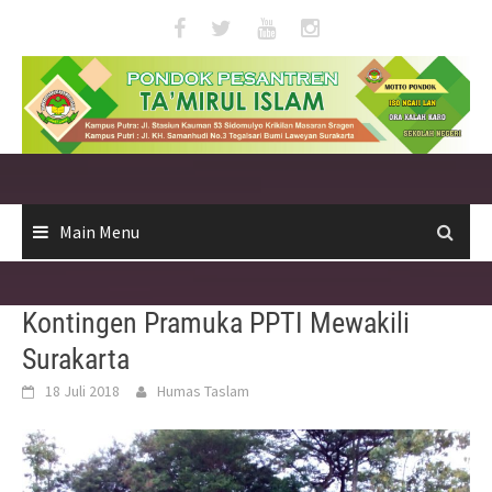
Skip
to
content
Main Menu
Kontingen Pramuka PPTI Mewakili
Surakarta
18 Juli 2018
Humas Taslam