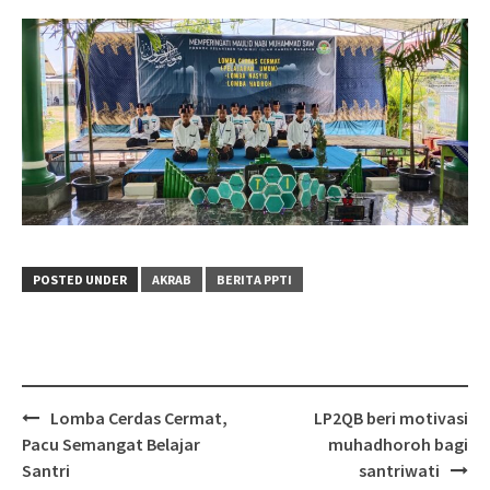
POSTED UNDER
AKRAB
BERITA PPTI
Post
Lomba Cerdas Cermat,
LP2QB beri motivasi
navigation
Pacu Semangat Belajar
muhadhoroh bagi
Santri
santriwati