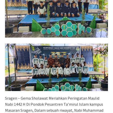
Sragen – Gema Sholawat Meriahkan Peringatan Maulid
Nabi 1442 H Di Pondok Pesantren Ta’mirul Islam kampus
Masaran Sragen, Dalam sebuah riwayat, Nabi Muhammad