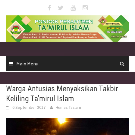
Skip
to
content
Main Menu
Warga Antusias Menyaksikan Takbir
Keliling Ta’mirul Islam
6 September 2017
Humas Taslam