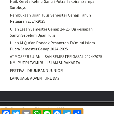
Naik Kereta Kelinci Santri Putra Takbiran Sampai
Suroboyo
Pembukaan Ujian Tulis Semester Genap Tahun
Pelajaran 2024-2025
Ujian Lesan Semester Genap 24-25: Uji Kesiapan
Santri Sebelum Ujian Tulis.
Ujian Al Qur’an Pondok Pesantren Ta’mirul Islam
Putra Semester Genap 2024-2025
ATMOSFER UJIAN LISAN SEMESTER GASAL 2024/2025
KMI PUTRI TA’MIRUL ISLAM SURAKARTA
FESTIVAL DRUMBAND JUNIOR
LANGUAGE ADVENTURE DAY
Tim Kreatif Ponpes Ta\'mirul Islam 2017
Facebook
Twitter
Email
WhatsApp
Line
Messenger
Telegram
Share
Proudly powered by
WordPress
.
|
Theme: Awaken by
ThemezHut
.