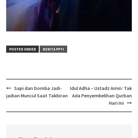
POSTED UNDER
BERITA PPTI
Post
Sapi dan Domba Jadi-
Idul Adha – Ustadz Amin: Tak
navigation
jadian Muncul Saat Takbiran
Ada Penyembelihan Qurban
Hari Ini