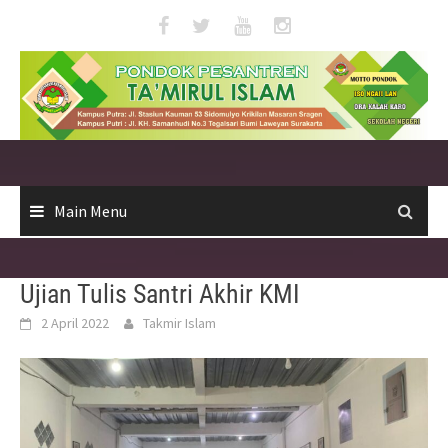
Skip
to
content
Main Menu
Ujian Tulis Santri Akhir KMI
2 April 2022
Takmir Islam