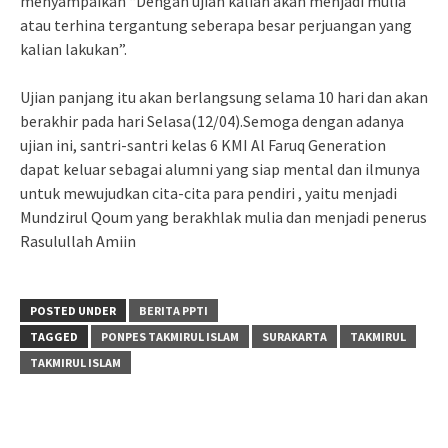
menyampaikan “Dengan ujian kalian akan menjadi mulia
atau terhina tergantung seberapa besar perjuangan yang
kalian lakukan”.
Ujian panjang itu akan berlangsung selama 10 hari dan akan
berakhir pada hari Selasa(12/04).Semoga dengan adanya
ujian ini, santri-santri kelas 6 KMI Al Faruq Generation
dapat keluar sebagai alumni yang siap mental dan ilmunya
untuk mewujudkan cita-cita para pendiri , yaitu menjadi
Mundzirul Qoum yang berakhlak mulia dan menjadi penerus
Rasulullah Amiin
POSTED UNDER
BERITA PPTI
TAGGED
PONPES TAKMIRUL ISLAM
SURAKARTA
TAKMIRUL
TAKMIRUL ISLAM