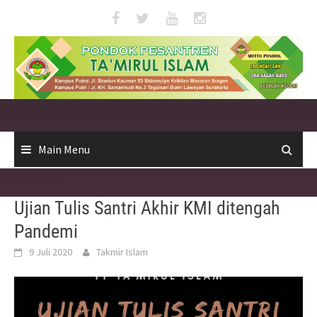
Skip
to
content
Main Menu
Ujian Tulis Santri Akhir KMI ditengah
Pandemi
9 Juli 2020
Takmir Islam