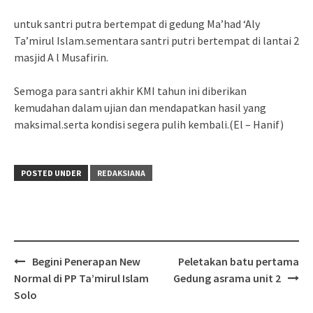
untuk santri putra bertempat di gedung Ma’had ‘Aly
Ta’mirul Islam.sementara santri putri bertempat di lantai 2
masjid A l Musafirin.
Semoga para santri akhir KMI tahun ini diberikan
kemudahan dalam ujian dan mendapatkan hasil yang
maksimal.serta kondisi segera pulih kembali.(El – Hanif)
POSTED UNDER
REDAKSIANA
Post
Begini Penerapan New
Peletakan batu pertama
navigation
Normal di PP Ta’mirul Islam
Gedung asrama unit 2
Solo