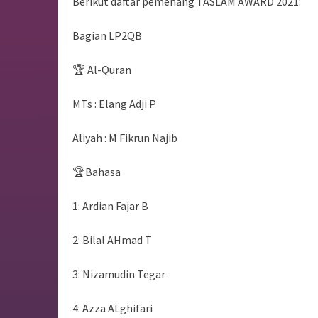
Berikut daftar pemenang TASLAM AWARD 2021:
Bagian LP2QB
🏆 Al-Quran
MTs : Elang Adji P
Aliyah : M Fikrun Najib
🏆Bahasa
1: Ardian Fajar B
2: Bilal AHmad T
3: Nizamudin Tegar
4: Azza ALghifari