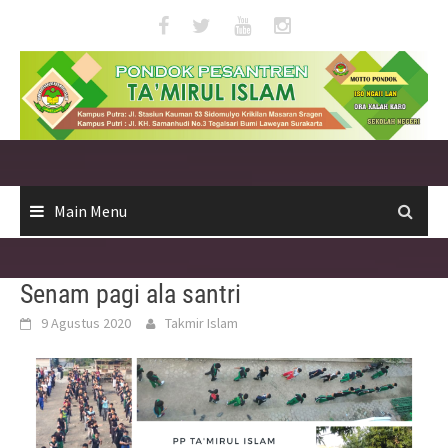
Skip
to
content
Main Menu
Senam pagi ala santri
9 Agustus 2020
Takmir Islam