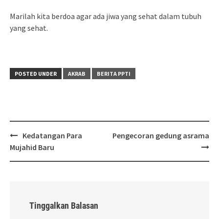
Marilah kita berdoa agar ada jiwa yang sehat dalam tubuh
yang sehat.
POSTED UNDER
AKRAB
BERITA PPTI
Post
Kedatangan Para
Pengecoran gedung asrama
navigation
Mujahid Baru
Tinggalkan Balasan