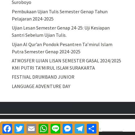
Suroboyo
Pembukaan Ujian Tulis Semester Genap Tahun
Pelajaran 2024-2025
Ujian Lesan Semester Genap 24-25: Uji Kesiapan
Santri Sebelum Ujian Tulis.
Ujian Al Qur’an Pondok Pesantren Ta’mirul Islam
Putra Semester Genap 2024-2025
ATMOSFER UJIAN LISAN SEMESTER GASAL 2024/2025
KMI PUTRI TA’MIRUL ISLAM SURAKARTA
FESTIVAL DRUMBAND JUNIOR
LANGUAGE ADVENTURE DAY
Tim Kreatif Ponpes Ta\'mirul Islam 2017
Facebook
Twitter
Email
WhatsApp
Line
Messenger
Telegram
Share
Proudly powered by
WordPress
.
|
Theme: Awaken by
ThemezHut
.