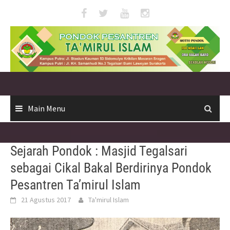
Skip
to
content
Main Menu
Sejarah Pondok : Masjid Tegalsari
sebagai Cikal Bakal Berdirinya Pondok
Pesantren Ta’mirul Islam
21 Agustus 2017
Ta'mirul Islam