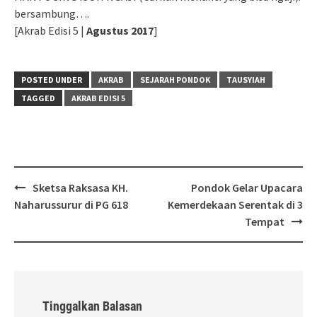
bersambung….
[Akrab Edisi 5 |
Agustus 2017
]
POSTED UNDER
AKRAB
SEJARAH PONDOK
TAUSYIAH
TAGGED
AKRAB EDISI 5
Post
Sketsa Raksasa KH.
Pondok Gelar Upacara
navigation
Naharussurur di PG 618
Kemerdekaan Serentak di 3
Tempat
Tinggalkan Balasan