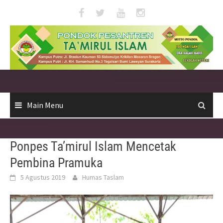
Skip
to
content
Main Menu
Ponpes Ta’mirul Islam Mencetak
Pembina Pramuka
5 Agustus 2019
Humas Taslam