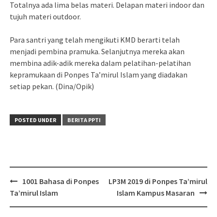
Totalnya ada lima belas materi. Delapan materi indoor dan
tujuh materi outdoor.
Para santri yang telah mengikuti KMD berarti telah
menjadi pembina pramuka. Selanjutnya mereka akan
membina adik-adik mereka dalam pelatihan-pelatihan
kepramukaan di Ponpes Ta’mirul Islam yang diadakan
setiap pekan. (Dina/Opik)
POSTED UNDER
BERITA PPTI
Post
1001 Bahasa di Ponpes
LP3M 2019 di Ponpes Ta’mirul
navigation
Ta’mirul Islam
Islam Kampus Masaran