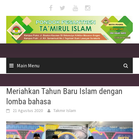
Skip
to
content
Main Menu
Meriahkan Tahun Baru Islam dengan
lomba bahasa
21 Agustus 2020
Takmir Islam