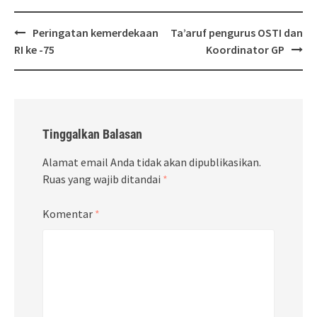
Post
Peringatan kemerdekaan
Ta’aruf pengurus OSTI dan
navigation
RI ke -75
Koordinator GP
Tinggalkan Balasan
Alamat email Anda tidak akan dipublikasikan.
Ruas yang wajib ditandai
*
Komentar
*