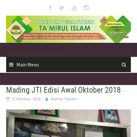
Skip
to
content
Main Menu
Mading JTI Edisi Awal Oktober 2018
8 Oktober 2018
Humas Taslam