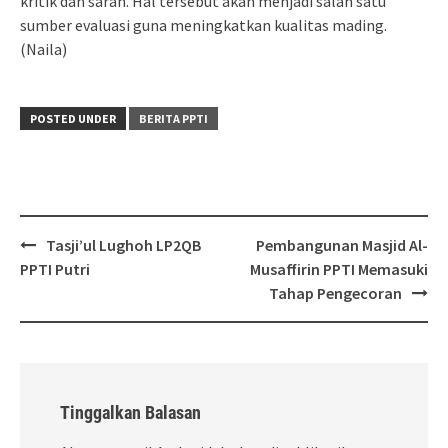
kritik dan saran. Hal tersebut akan menjadi salah satu
sumber evaluasi guna meningkatkan kualitas mading.
(Naila)
POSTED UNDER
BERITA PPTI
Post
Tasji’ul Lughoh LP2QB
Pembangunan Masjid Al-
navigation
PPTI Putri
Musaffirin PPTI Memasuki
Tahap Pengecoran
Tinggalkan Balasan