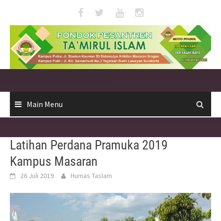
Skip
to
content
Main Menu
Latihan Perdana Pramuka 2019
Kampus Masaran
26 Juli 2019
Humas Taslam