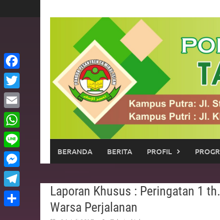
Skip
to
content
Facebook
Twitter
Email
WhatsApp
BERANDA
BERITA
PROFIL
PROG
Line
Messenger
Laporan Khusus : Peringatan 1 t
Telegram
Warsa Perjalanan
Share