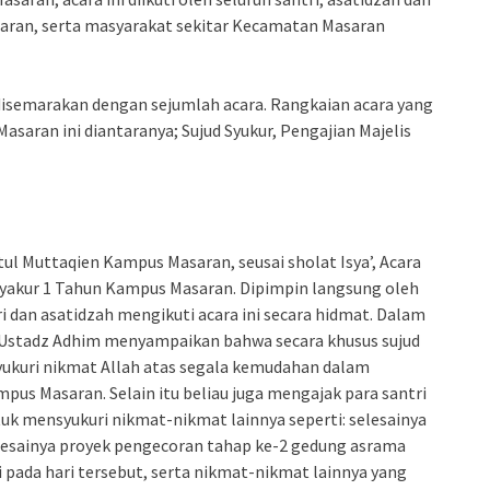
ran, serta masyarakat sekitar Kecamatan Masaran
 disemarakan dengan sejumlah acara. Rangkaian acara yang
saran ini diantaranya; Sujud Syukur, Pengajian Majelis
tul Muttaqien Kampus Masaran, seusai sholat Isya’, Acara
asyakur 1 Tahun Kampus Masaran. Dipimpin langsung oleh
dan asatidzah mengikuti acara ini secara hidmat. Dalam
r, Ustadz Adhim menyampaikan bahwa secara khusus sujud
ukuri nikmat Allah atas segala kemudahan dalam
pus Masaran. Selain itu beliau juga mengajak para santri
 mensyukuri nikmat-nikmat lainnya seperti: selesainya
lesainya proyek pengecoran tahap ke-2 gedung asrama
pada hari tersebut, serta nikmat-nikmat lainnya yang