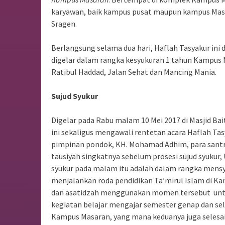
karyawan, baik kampus pusat maupun kampus Masa
Sragen.
Berlangsung selama dua hari, Haflah Tasyakur ini
digelar dalam rangka kesyukuran 1 tahun Kampus Ma
Ratibul Haddad, Jalan Sehat dan Mancing Mania.
Sujud Syukur
Digelar pada Rabu malam 10 Mei 2017 di Masjid Bai
ini sekaligus mengawali rentetan acara Haflah T
pimpinan pondok, KH. Mohamad Adhim, para santri 
tausiyah singkatnya sebelum prosesi sujud syuku
syukur pada malam itu adalah dalam rangka mensy
menjalankan roda pendidikan Ta’mirul Islam di Kam
dan asatidzah menggunakan momen tersebut untuk
kegiatan belajar mengajar semester genap dan se
Kampus Masaran, yang mana keduanya juga selesai 