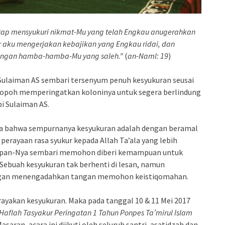
tap mensyukuri nikmat-Mu yang telah Engkau anugerahkan
 aku mengerjakan kebajikan yang Engkau ridai, dan
ongan hamba-hamba-Mu yang saleh.”
(
an-Naml: 19
)
 Sulaiman AS sembari tersenyum penuh kesyukuran seusai
gopoh memperingatkan koloninya untuk segera berlindung
bi Sulaiman AS.
ta bahwa sempurnanya kesyukuran adalah dengan beramal
da perayaan rasa syukur kepada Allah Ta’ala yang lebih
adapan-Nya sembari memohon diberi kemampuan untuk
 Sebuah kesyukuran tak berhenti di lesan, namun
ngan menengadahkan tangan memohon keistiqomahan.
ayakan kesyukuran. Maka pada tanggal 10 & 11 Mei 2017
Haflah Tasyakur Peringatan 1 Tahun Ponpes Ta’mirul Islam
aran, acara ini diikuti oleh seluruh santri, asatidzah dan