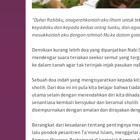
“Duhai Rabbku, anugerahkanlah aku ilham untuk te
kepadaku dan kepada kedua orang tuaku, dan agar
masukkanlah aku dengan rahmat-Mu ke dalam gol
Demikian kurang lebih doa yang dipanjatkan Nabi
mendengar suara teriakan seekor semut yang ter
ke dalam tanah agar tak terinjak-injak pasukan na
Sebuah doa indah yang mengisyaratkan kepada ki
sholih. Dari doa ini ini pula kita belajar bahwa tia
utama selain dengan merendahkan diri kita dih
senantiasa kembali bersyukur dan beramal sholih.
disempurnakan dengan amalan dan dirayakan de
Berangkat dari kesadaran tentang pentingnya mer
lalu pondok pesantren Ta’mirul Islam, menggelar
Kampus Masaran
. Bertempat di komplek Kampus Mas