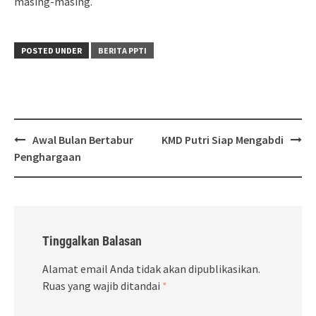
masing-masing.
POSTED UNDER
BERITA PPTI
Post
Awal Bulan Bertabur
KMD Putri Siap Mengabdi
navigation
Penghargaan
Tinggalkan Balasan
Alamat email Anda tidak akan dipublikasikan.
Ruas yang wajib ditandai
*