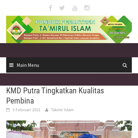
Skip
to
content
Main Menu
KMD Putra Tingkatkan Kualitas
Pembina
5 Februari 2021
Takmir Islam