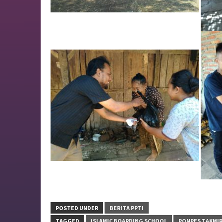
POSTED UNDER
BERITA PPTI
TAGGED
ISLAMIC BOARDING SCHOOL
PONPES TAKMIR