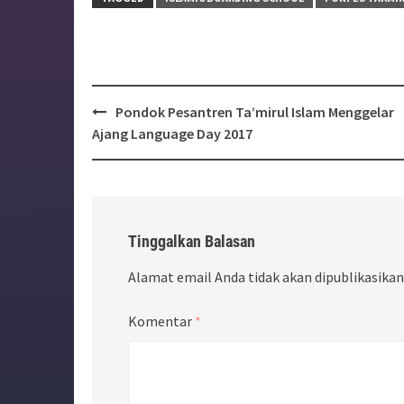
Post
Pondok Pesantren Ta’mirul Islam Menggelar
navigation
Ajang Language Day 2017
Tinggalkan Balasan
Alamat email Anda tidak akan dipublikasikan
Komentar
*