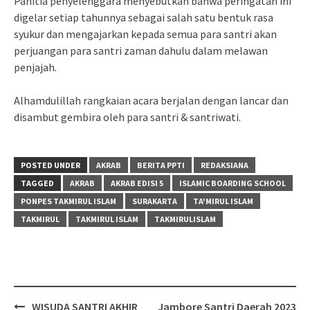
Panitia penyelenggara menyebutkan bahwa peringatan ini
digelar setiap tahunnya sebagai salah satu bentuk rasa
syukur dan mengajarkan kepada semua para santri akan
perjuangan para santri zaman dahulu dalam melawan
penjajah.
Alhamdulillah rangkaian acara berjalan dengan lancar dan
disambut gembira oleh para santri & santriwati.
POSTED UNDER
AKRAB
BERITA PPTI
REDAKSIANA
TAGGED
AKRAB
AKRAB EDISI 5
ISLAMIC BOARDING SCHOOL
PONPES TAKMIRUL ISLAM
SURAKARTA
TA'MIRUL ISLAM
TAKMIRUL
TAKMIRUL ISLAM
TAKMIRULISLAM
Post
WISUDA SANTRI AKHIR
Jambore Santri Daerah 2023