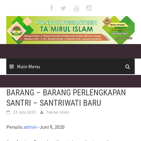
Skip
to
content
Main Menu
BARANG – BARANG PERLENGKAPAN
SANTRI – SANTRIWATI BARU
23 Juni 2020
Takmir Islam
Penulis
admin
-Juni 9, 2020