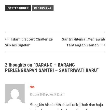
POSTED UNDER
REDAKSIANA
Post
Islamic Scout Challenge
Santri Milenial,Menjawab
navigation
Sukses Digelar
Tantangan Zaman
2 thoughts on “
BARANG – BARANG
PERLENGKAPAN SANTRI – SANTRIWATI BARU
”
Nn
23 Juni 2020 pukul 9:21 am
Mungkin bisa lebih detail utk jilbab dan baju