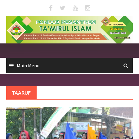
Skip
to
content
Main Menu
TAARUF