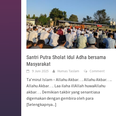
Santri Putra Sholat Idul Adha bersama
Masyarakat
9 Juni 2025
Humas Taslam
Comment
Ta’mirul Islam – Allahu Akbar…. Allahu Akbar…..
Allahu Akbar…. Laa ilaha illAllah huwaAllahu
akbar…. Demikian takbir yang senantiasa
digemakan dengan gembira oleh para
[Selengkapnya...]